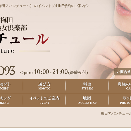
梅田アバンチュール】
のイベント|◇LINE予約のご案内◇
093
10:00
21:00
Open:
(最終受付)
～
梅田アバンチュー